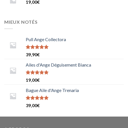
19,00
€
MIEUX NOTÉS
Pull Ange Collectora
Note
5
sur
39,90
€
5
Ailes d'Ange Déguisement Bianca
Note
5
sur
19,00
€
5
Bague Aile d'Ange Trenaria
Note
39,00
€
5.0000000000000000
sur 5