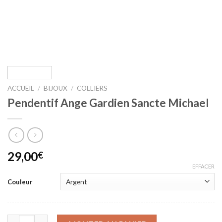
ACCUEIL
/
BIJOUX
/
COLLIERS
Pendentif Ange Gardien Sancte Michael
29,00
€
EFFACER
Couleur
quantité de Pendentif Ange Gardien Sancte Michael