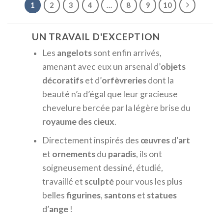
1
2
3
4
…
8
9
10
UN TRAVAIL D'EXCEPTION
Les
angelots
sont enfin arrivés,
amenant avec eux un arsenal d’
objets
décoratifs
et d’
orfèvreries
dont la
beauté n’a d’égal que leur gracieuse
chevelure bercée par la légère brise du
royaume des cieux
.
Directement inspirés des
œuvres
d’
art
et
ornements
du
paradis
, ils ont
soigneusement dessiné, étudié,
travaillé et
sculpté
pour vous les plus
belles
figurines
,
santons
et
statues
d’
ange
!