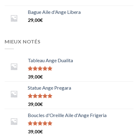
Bague Aile d'Ange Libera
29,00
€
MIEUX NOTÉS
Tableau Ange Dualita
Note
5
sur
39,00
€
5
Statue Ange Pregara
Note
39,00
€
5.0000000000000000
sur 5
Boucles d'Oreille Aile d'Ange Frigeria
Note
39,00
€
5.0000000000000000