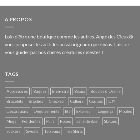
sur 5
A PROPOS
Loin d'être une boutique comme les autres, Ange des Cieux®
vous propose des articles aussi orignaux que divins. Laissez-
vous guider par nos chères créatures célestes !
TAGS
Accessoires
Bagues
Bien-Etre
Bijoux
Boucles d'Oreille
Bracelets
Broches
Chez-Soi
Colliers
Coques
DIY
Décorations
Déguisements
Eté
Extérieur
Leggings
Moules
Mugs
Pendentifs
Pulls
Robes
Salle de Bain
Statues
Stickers
Sweats
Tableaux
Tee Shirts