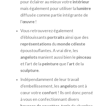
pour éclairer au mieux votre
intérieur
mais également pour utiliser la
lumière
diffusée comme partie intégrante de
l’
œuvre
!
Vous retrouverez également
d’éblouissants
portraits
ainsi que des
représentations
du
monde céleste
époustouflantes. A vrai dire, les
angelots
manient aussi bien le
pinceau
et l’art de la
peinture
que l’
art
de la
sculpture
.
Indépendamment de leur travail
d’embellissement, les
angelots
ont à
cœur votre
confort
! Ils ont donc pensé
à vous en confectionnant divers
housses
de
couettes
,
tapis
de chambre