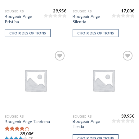
29,95
€
17,00
€
BOUGEOIRS
BOUGEOIRS
Bougeoir Ange
Bougeoir Ange
Pristina
Silentia
CHOIX DES OPTIONS
CHOIX DES OPTIONS
Ajouter
Ajouter
à la liste
à la liste
d’envies
d’envies
39,95
€
BOUGEOIRS
BOUGEOIRS
Bougeoir Ange
Bougeoir Ange Tandema
Tertia
39,00
€
Note
4.14
CHOIX DES OPTIONS
(
7
)