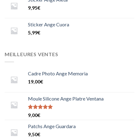
9,95
€
Sticker Ange Cuora
5,99
€
MEILLEURES VENTES
Cadre Photo Ange Memoria
19,00
€
Moule Silicone Ange Platre Ventana
Note
9,00
€
5.0000000000000000
sur 5
Patchs Ange Guardara
9,50
€