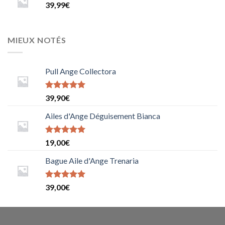
39,99
€
MIEUX NOTÉS
Pull Ange Collectora
Note
5
sur
39,90
€
5
Ailes d'Ange Déguisement Bianca
Note
5
sur
19,00
€
5
Bague Aile d'Ange Trenaria
Note
39,00
€
5.0000000000000000
sur 5