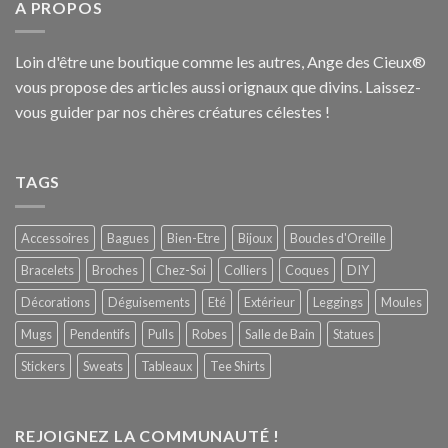
A PROPOS
Loin d'être une boutique comme les autres, Ange des Cieux®
vous propose des articles aussi orignaux que divins. Laissez-
vous guider par nos chères créatures célestes !
TAGS
Accessoires
Bagues
Bien-Etre
Bijoux
Boucles d'Oreille
Bracelets
Broches
Chez-Soi
Colliers
Coques
DIY
Décorations
Déguisements
Eté
Extérieur
Leggings
Moules
Mugs
Pendentifs
Pulls
Robes
Salle de Bain
Statues
Stickers
Sweats
Tableaux
Tee Shirts
REJOIGNEZ LA COMMUNAUTÉ !