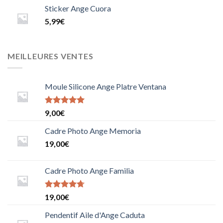
Sticker Ange Cuora
5,99
€
MEILLEURES VENTES
Moule Silicone Ange Platre Ventana
Note
9,00
€
5.0000000000000000
sur 5
Cadre Photo Ange Memoria
19,00
€
Cadre Photo Ange Familia
Note
19,00
€
4.6666666666666667
sur 5
Pendentif Aile d'Ange Caduta