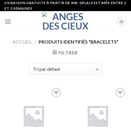
Skip
LIVRAISON GRATUITE À PARTIR DE 40€. DÉLAIS ESTIMÉS ENTRE 2
ET 3 SEMAINES
to
content
ACCUEIL
/
PRODUITS IDENTIFIÉS “BRACELETS”
FILTRER
Ajouter
Ajouter
à la liste
à la liste
d’envies
d’envies