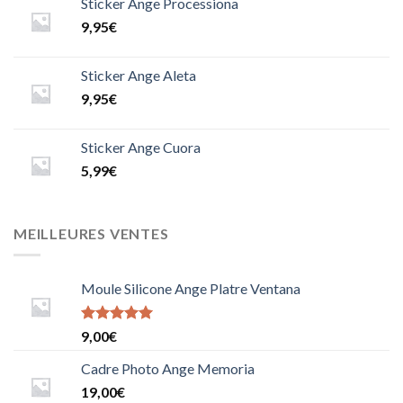
Sticker Ange Processiona
9,95
€
Sticker Ange Aleta
9,95
€
Sticker Ange Cuora
5,99
€
MEILLEURES VENTES
Moule Silicone Ange Platre Ventana
Note
9,00
€
5.0000000000000000
sur 5
Cadre Photo Ange Memoria
19,00
€