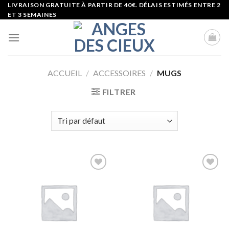
Skip
LIVRAISON GRATUITE À PARTIR DE 40€. DÉLAIS ESTIMÉS ENTRE 2
ET 3 SEMAINES
to
content
ACCUEIL
/
ACCESSOIRES
/
MUGS
FILTRER
Ajouter
Ajouter
à la liste
à la liste
d’envies
d’envies