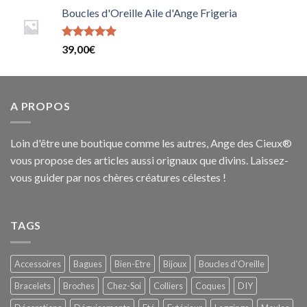
sur 5
Boucles d'Oreille Aile d'Ange Frigeria
Note
39,00
€
5.0000000000000000
sur 5
A PROPOS
Loin d'être une boutique comme les autres, Ange des Cieux®
vous propose des articles aussi orignaux que divins. Laissez-
vous guider par nos chères créatures célestes !
TAGS
Accessoires
Bagues
Bien-Etre
Bijoux
Boucles d'Oreille
Bracelets
Broches
Chez-Soi
Colliers
Coques
DIY