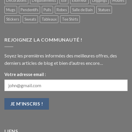
Décorations
Déguisements
Eté
Extérieur
Leggings
Moules
Mugs
Pendentifs
Pulls
Robes
Salle de Bain
Statues
Stickers
Sweats
Tableaux
Tee Shirts
REJOIGNEZ LA COMMUNAUTÉ !
Soyez les premières informées des meilleures offres, des
derniers articles de blog et bien d'autres encore…
Votre adresse email :
LIENS