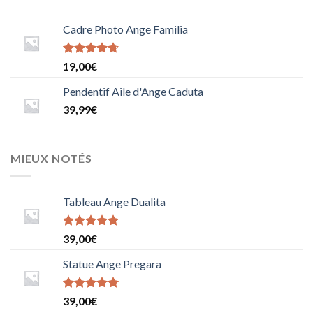
Cadre Photo Ange Familia
Note
19,00
€
4.6666666666666667
sur 5
Pendentif Aile d'Ange Caduta
39,99
€
MIEUX NOTÉS
Tableau Ange Dualita
Note
5
sur
39,00
€
5
Statue Ange Pregara
Note
39,00
€
5.0000000000000000