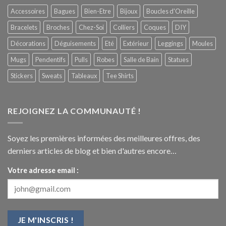
Accessoires
Bagues
Bien-Etre
Bijoux
Boucles d'Oreille
Bracelets
Broches
Chez-Soi
Colliers
Coques
DIY
Décorations
Déguisements
Eté
Extérieur
Leggings
Moules
Mugs
Pendentifs
Pulls
Robes
Salle de Bain
Statues
Stickers
Sweats
Tableaux
Tee Shirts
REJOIGNEZ LA COMMUNAUTÉ !
Soyez les premières informées des meilleures offres, des
derniers articles de blog et bien d'autres encore…
Votre adresse email :