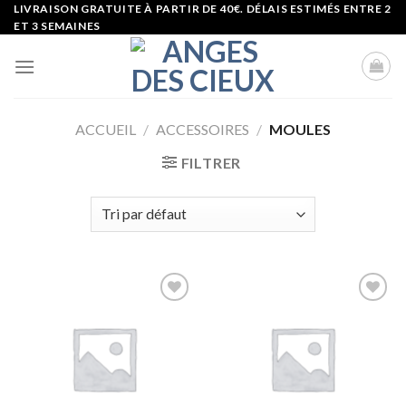
Skip
LIVRAISON GRATUITE À PARTIR DE 40€. DÉLAIS ESTIMÉS ENTRE 2
ET 3 SEMAINES
to
content
ACCUEIL
/
ACCESSOIRES
/
MOULES
FILTRER
Ajouter
Ajouter
à la liste
à la liste
d’envies
d’envies