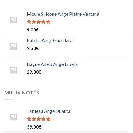
Moule Silicone Ange Platre Ventana
Note
9,00
€
5.0000000000000000
sur 5
Patchs Ange Guardara
9,50
€
Bague Aile d'Ange Libera
29,00
€
MIEUX NOTÉS
Tableau Ange Dualita
Note
5
sur
39,00
€
5