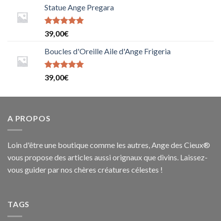
Statue Ange Pregara
Note
39,00
€
5.0000000000000000
sur 5
Boucles d'Oreille Aile d'Ange Frigeria
Note
39,00
€
5.0000000000000000
sur 5
A PROPOS
Loin d'être une boutique comme les autres, Ange des Cieux®
vous propose des articles aussi orignaux que divins. Laissez-
vous guider par nos chères créatures célestes !
TAGS