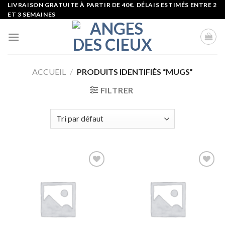
Skip
LIVRAISON GRATUITE À PARTIR DE 40€. DÉLAIS ESTIMÉS ENTRE 2
ET 3 SEMAINES
to
content
ACCUEIL
/
PRODUITS IDENTIFIÉS “MUGS”
FILTRER
Ajouter
Ajouter
à la liste
à la liste
d’envies
d’envies