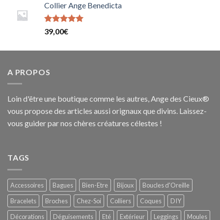
sur 5
Collier Ange Benedicta
Note
5
sur
39,00
€
5
A PROPOS
Loin d'être une boutique comme les autres, Ange des Cieux®
vous propose des articles aussi orignaux que divins. Laissez-
vous guider par nos chères créatures célestes !
TAGS
Accessoires
Bagues
Bien-Etre
Bijoux
Boucles d'Oreille
Bracelets
Broches
Chez-Soi
Colliers
Coques
DIY
Décorations
Déguisements
Eté
Extérieur
Leggings
Moules