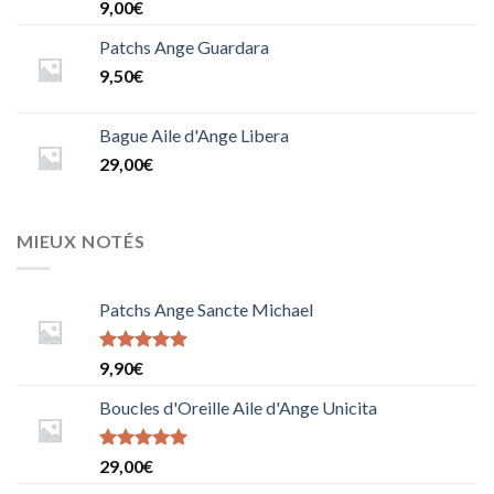
Note
9,00
€
5.0000000000000000
sur 5
Patchs Ange Guardara
9,50
€
Bague Aile d'Ange Libera
29,00
€
MIEUX NOTÉS
Patchs Ange Sancte Michael
Note
9,90
€
5.0000000000000000
sur 5
Boucles d'Oreille Aile d'Ange Unicita
Note
29,00
€
5.0000000000000000