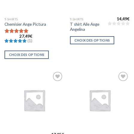
14,49
€
T-SHIRTS
T-SHIRTS
T shirt Aile Ange
Chemisier Ange Pictura
Angelina
27,49
€
Note
5
sur
CHOIX DES OPTIONS
(
1
)
5
CHOIX DES OPTIONS
Ajouter
Ajouter
à la liste
à la liste
d’envies
d’envies