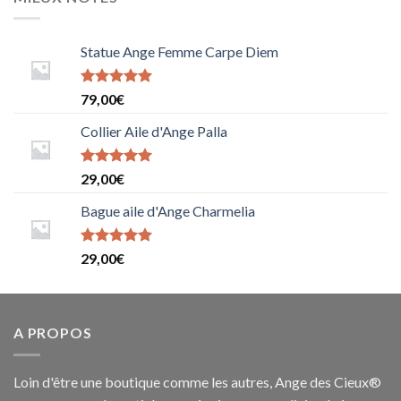
Statue Ange Femme Carpe Diem
Note
79,00
€
5.0000000000000000
sur 5
Collier Aile d'Ange Palla
Note
5
sur
29,00
€
5
Bague aile d'Ange Charmelia
Note
29,00
€
5.0000000000000000
sur 5
A PROPOS
Loin d'être une boutique comme les autres, Ange des Cieux®