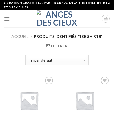
Skip
LIVRAISON GRATUITE À PARTIR DE 40€. DÉLAIS ESTIMÉS ENTRE 2
ET 3 SEMAINES
to
content
ACCUEIL
/
PRODUITS IDENTIFIÉS “TEE SHIRTS”
FILTRER
Ajouter
Ajouter
à la liste
à la liste
d’envies
d’envies