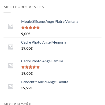
MEILLEURES VENTES
Moule Silicone Ange Platre Ventana
Note
9,00
€
5.0000000000000000
sur 5
Cadre Photo Ange Memoria
19,00
€
Cadre Photo Ange Familia
Note
19,00
€
4.6666666666666667
sur 5
Pendentif Aile d'Ange Caduta
39,99
€
MIEUX NOTÉS