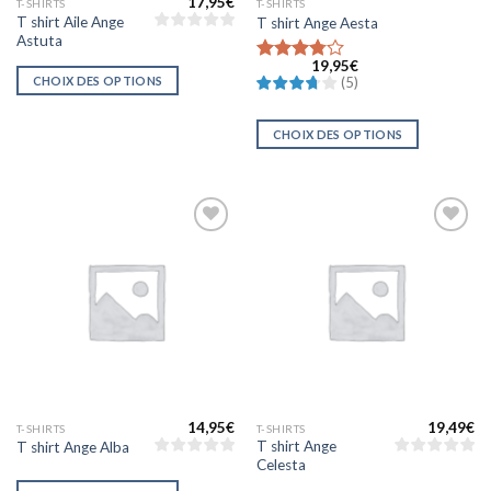
17,95
€
T-SHIRTS
T-SHIRTS
T shirt Aile Ange
T shirt Ange Aesta
Astuta
19,95
€
Note
3.8
CHOIX DES OPTIONS
(
5
)
sur 5
CHOIX DES OPTIONS
Ajouter
Ajouter
à la liste
à la liste
d’envies
d’envies
14,95
€
19,49
€
T-SHIRTS
T-SHIRTS
T shirt Ange
T shirt Ange Alba
Celesta