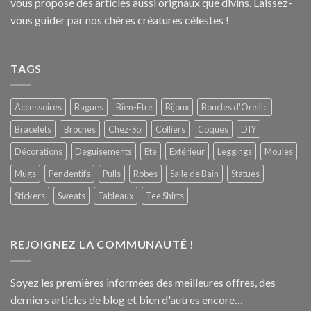
vous propose des articles aussi orignaux que divins. Laissez-
vous guider par nos chères créatures célestes !
TAGS
Accessoires
Bagues
Bien-Etre
Bijoux
Boucles d'Oreille
Bracelets
Broches
Chez-Soi
Colliers
Coques
DIY
Décorations
Déguisements
Eté
Extérieur
Leggings
Moules
Mugs
Pendentifs
Pulls
Robes
Salle de Bain
Statues
Stickers
Sweats
Tableaux
Tee Shirts
REJOIGNEZ LA COMMUNAUTÉ !
Soyez les premières informées des meilleures offres, des
derniers articles de blog et bien d'autres encore…