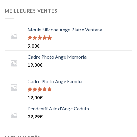
MEILLEURES VENTES
Moule Silicone Ange Platre Ventana
Note
9,00
€
5.0000000000000000
sur 5
Cadre Photo Ange Memoria
19,00
€
Cadre Photo Ange Familia
Note
19,00
€
4.6666666666666667
sur 5
Pendentif Aile d'Ange Caduta
39,99
€