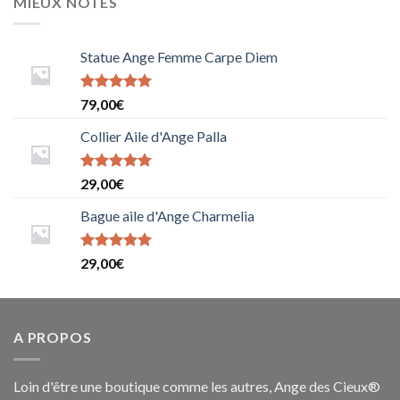
MIEUX NOTÉS
Statue Ange Femme Carpe Diem
Note
79,00
€
5.0000000000000000
sur 5
Collier Aile d'Ange Palla
Note
5
sur
29,00
€
5
Bague aile d'Ange Charmelia
Note
29,00
€
5.0000000000000000
sur 5
A PROPOS
Loin d'être une boutique comme les autres, Ange des Cieux®