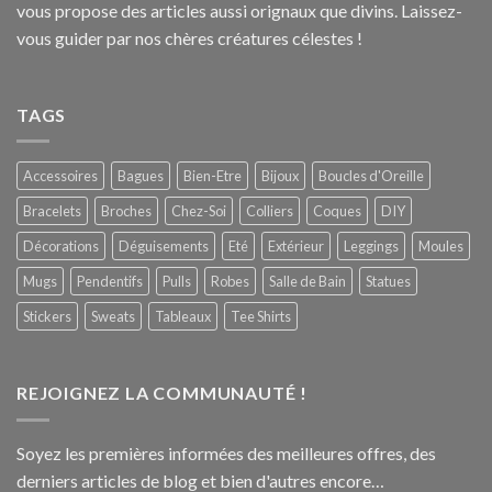
vous propose des articles aussi orignaux que divins. Laissez-
vous guider par nos chères créatures célestes !
TAGS
Accessoires
Bagues
Bien-Etre
Bijoux
Boucles d'Oreille
Bracelets
Broches
Chez-Soi
Colliers
Coques
DIY
Décorations
Déguisements
Eté
Extérieur
Leggings
Moules
Mugs
Pendentifs
Pulls
Robes
Salle de Bain
Statues
Stickers
Sweats
Tableaux
Tee Shirts
REJOIGNEZ LA COMMUNAUTÉ !
Soyez les premières informées des meilleures offres, des
derniers articles de blog et bien d'autres encore…