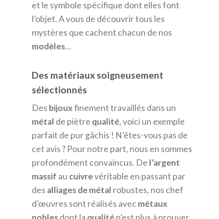
et le symbole spécifique dont elles font
l’objet. A vous de découvrir tous les
mystères que cachent chacun de nos
modèles
…
Des matériaux soigneusement
sélectionnés
Des
bijoux
finement travaillés dans un
métal
de piètre
qualité
, voici un exemple
parfait de pur gâchis ! N’êtes-vous pas de
cet avis ? Pour notre part, nous en sommes
profondément convaincus. De
l’argent
massif
au
cuivre
véritable en passant par
des
alliages
de métal
robustes, nos chef
d’œuvres sont réalisés avec
métaux
nobles
dont la
qualité
n’est plus à prouver.