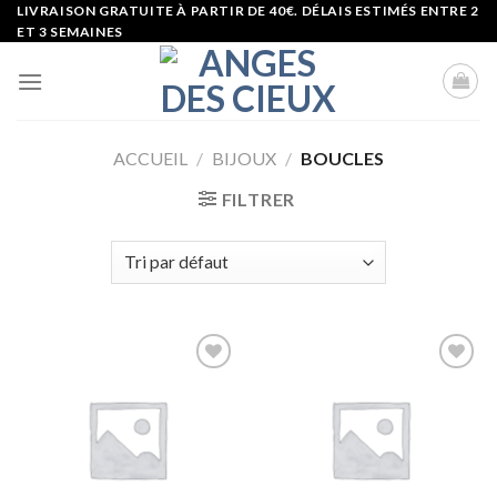
Skip
LIVRAISON GRATUITE À PARTIR DE 40€. DÉLAIS ESTIMÉS ENTRE 2
ET 3 SEMAINES
to
content
ACCUEIL
/
BIJOUX
/
BOUCLES
FILTRER
Ajouter
Ajouter
à la liste
à la liste
d’envies
d’envies