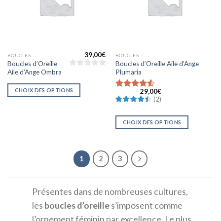
39,00
€
BOUCLES
BOUCLES
Boucles d’Oreille
Boucles d’Oreille Aile d’Ange
Aile d’Ange Ombra
Plumaria
CHOIX DES OPTIONS
29,00
€
Note
(
2
)
4.5000000000000000
sur 5
CHOIX DES OPTIONS
1
2
3
Présentes dans de nombreuses cultures,
les
boucles
d’oreille
s’imposent comme
l’ornement féminin par excellence. Le plus