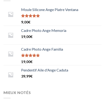
Moule Silicone Ange Platre Ventana
Note
9,00
€
5.0000000000000000
sur 5
Cadre Photo Ange Memoria
19,00
€
Cadre Photo Ange Familia
Note
19,00
€
4.6666666666666667
sur 5
Pendentif Aile d'Ange Caduta
39,99
€
MIEUX NOTÉS