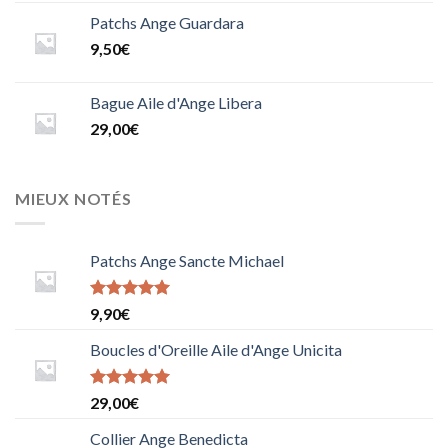
5.0000000000000000
sur 5
Patchs Ange Guardara
9,50
€
Bague Aile d'Ange Libera
29,00
€
MIEUX NOTÉS
Patchs Ange Sancte Michael
Note
9,90
€
5.0000000000000000
sur 5
Boucles d'Oreille Aile d'Ange Unicita
Note
29,00
€
5.0000000000000000
sur 5
Collier Ange Benedicta