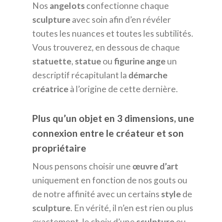
Nos
angelots
confectionne chaque
sculpture
avec soin afin d’en révéler
toutes les nuances et toutes les subtilités.
Vous trouverez, en dessous de chaque
statuette
,
statue
ou
figurine
ange
un
descriptif récapitulant la
démarche
créatrice
à l’origine de cette dernière.
Plus qu’un objet en 3 dimensions, une
connexion entre le créateur et son
propriétaire
Nous pensons choisir une
œuvre
d’art
uniquement en fonction de nos gouts ou
de notre affinité avec un certains
style
de
sculpture
. En vérité, il n’en est rien ou plus
exactement, le choix d’une
sculpture
ou