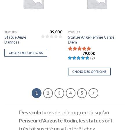
39,00
€
STATUES
STATUES
Statue Ange
Statue Ange Femme Carpe
Dannosa
Diem
CHOIX DES OPTIONS
79,00
€
Note
(
2
)
5.0000000000000000
sur 5
CHOIX DES OPTIONS
1
2
3
4
5
Des
sculptures
des dieux grecs jusqu’au
Penseur
d’
Auguste Rodin
, les
statues
ont
très tôt suscité un vif intérêt chez