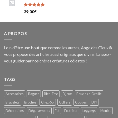
Note
5
sur
39,00
€
5
A PROPOS
Loin d'être une boutique comme les autres, Ange des Cieux®
vous propose des articles aussi orignaux que divins. Laissez-
vous guider par nos chères créatures célestes !
TAGS
Accessoires
Bagues
Bien-Etre
Bijoux
Boucles d'Oreille
Bracelets
Broches
Chez-Soi
Colliers
Coques
DIY
Décorations
Déguisements
Eté
Extérieur
Leggings
Moules