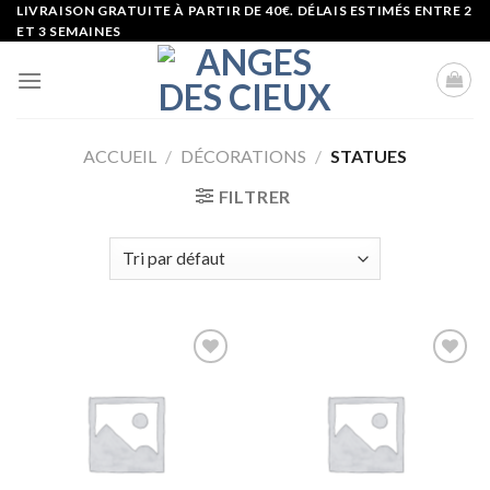
Skip
LIVRAISON GRATUITE À PARTIR DE 40€. DÉLAIS ESTIMÉS ENTRE 2
ET 3 SEMAINES
to
content
ACCUEIL
/
DÉCORATIONS
/
STATUES
FILTRER
Ajouter
Ajouter
à la liste
à la liste
d’envies
d’envies