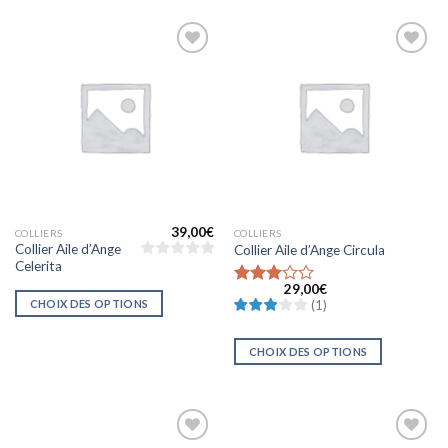
Ajouter
Ajouter
à la liste
à la liste
d’envies
d’envies
39,00
€
COLLIERS
COLLIERS
Collier Aile d’Ange
Collier Aile d’Ange Circula
Celerita
29,00
€
Note
3
CHOIX DES OPTIONS
(
1
)
sur 5
CHOIX DES OPTIONS