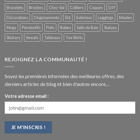
Bracelets
Broches
Chez-Soi
Colliers
Coques
DIY
Décorations
Déguisements
Eté
Extérieur
Leggings
Moules
Mugs
Pendentifs
Pulls
Robes
Salle de Bain
Statues
Stickers
Sweats
Tableaux
Tee Shirts
REJOIGNEZ LA COMMUNAUTÉ !
Soyez les premières informées des meilleures offres, des
derniers articles de blog et bien d'autres encore…
Votre adresse email :