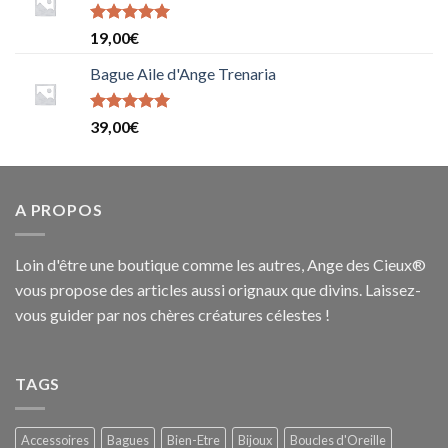
Note
5
sur
19,00
€
5
Bague Aile d'Ange Trenaria
Note
39,00
€
5.0000000000000000
sur 5
A PROPOS
Loin d'être une boutique comme les autres, Ange des Cieux®
vous propose des articles aussi orignaux que divins. Laissez-
vous guider par nos chères créatures célestes !
TAGS
Accessoires
Bagues
Bien-Etre
Bijoux
Boucles d'Oreille