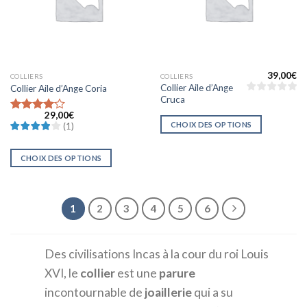
39,00
€
COLLIERS
COLLIERS
Collier Aile d’Ange
Collier Aile d’Ange Coria
Cruca
29,00
€
Note
4
CHOIX DES OPTIONS
(
1
)
sur 5
CHOIX DES OPTIONS
1
2
3
4
5
6
Des civilisations Incas à la cour du roi Louis
XVI, le
collier
est une
parure
incontournable de
joaillerie
qui a su