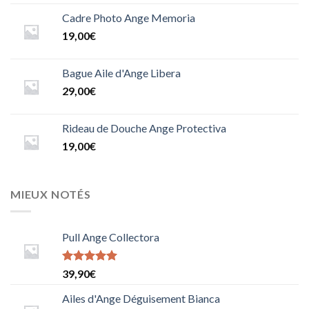
5.0000000000000000
sur 5
Cadre Photo Ange Memoria
19,00
€
Bague Aile d'Ange Libera
29,00
€
Rideau de Douche Ange Protectiva
19,00
€
MIEUX NOTÉS
Pull Ange Collectora
Note
5
sur
39,90
€
5
Ailes d'Ange Déguisement Bianca