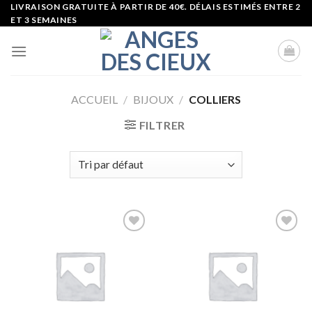
Skip
LIVRAISON GRATUITE À PARTIR DE 40€. DÉLAIS ESTIMÉS ENTRE 2
ET 3 SEMAINES
to
content
ACCUEIL
/
BIJOUX
/
COLLIERS
FILTRER
Ajouter
Ajouter
à la liste
à la liste
d’envies
d’envies