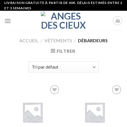
Skip
LIVRAISON GRATUITE À PARTIR DE 40€. DÉLAIS ESTIMÉS ENTRE 2
ET 3 SEMAINES
to
content
ACCUEIL
/
VÊTEMENTS
/
DÉBARDEURS
FILTRER
Ajouter
Ajouter
à la liste
à la liste
d’envies
d’envies