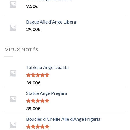
9,50
€
Bague Aile d'Ange Libera
29,00
€
MIEUX NOTÉS
Tableau Ange Dualita
Note
5
sur
39,00
€
5
Statue Ange Pregara
Note
39,00
€
5.0000000000000000
sur 5
Boucles d'Oreille Aile d'Ange Frigeria