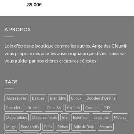
Note
39,00
€
5.0000000000000000
sur 5
A PROPOS
Loin d'être une boutique comme les autres, Ange des Cieux®
vous propose des articles aussi orignaux que divins. Laissez-
vous guider par nos chères créatures célestes !
TAGS
Accessoires
Bagues
Bien-Etre
Bijoux
Boucles d'Oreille
Bracelets
Broches
Chez-Soi
Colliers
Coques
DIY
Décorations
Déguisements
Eté
Extérieur
Leggings
Moules
Mugs
Pendentifs
Pulls
Robes
Salle de Bain
Statues