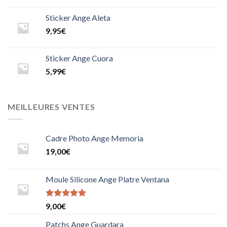
Sticker Ange Aleta
9,95
€
Sticker Ange Cuora
5,99
€
MEILLEURES VENTES
Cadre Photo Ange Memoria
19,00
€
Moule Silicone Ange Platre Ventana
Note
9,00
€
5.0000000000000000
sur 5
Patchs Ange Guardara