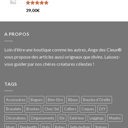
Note
5
sur
39,00
€
5
A PROPOS
Loin d'être une boutique comme les autres, Ange des Cieux®
vous propose des articles aussi orignaux que divins. Laissez-
vous guider par nos chères créatures célestes !
TAGS
Accessoires
Bagues
Bien-Etre
Bijoux
Boucles d'Oreille
Bracelets
Broches
Chez-Soi
Colliers
Coques
DIY
Décorations
Déguisements
Eté
Extérieur
Leggings
Moules
Mugs
Pendentifs
Pulls
Robes
Salle de Bain
Statues