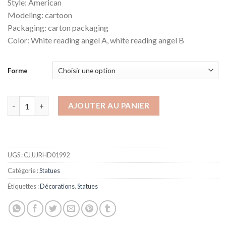
Style: American
Modeling: cartoon
Packaging: carton packaging
Color: White reading angel A, white reading angel B
Forme
quantité de Statue Ange Lettra
AJOUTER AU PANIER
UGS :
CJJJJRHD01992
Catégorie :
Statues
Étiquettes :
Décorations
,
Statues