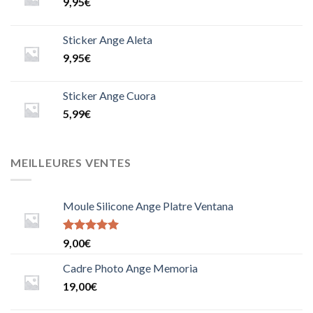
9,95
€
Sticker Ange Aleta
9,95
€
Sticker Ange Cuora
5,99
€
MEILLEURES VENTES
Moule Silicone Ange Platre Ventana
Note
9,00
€
5.0000000000000000
sur 5
Cadre Photo Ange Memoria
19,00
€