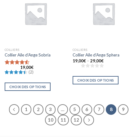
à la liste
à la liste
d’envies
d’envies
COLLIERS
COLLIERS
Collier Aile d’Ange Sobria
Collier Aile d’Ange Sphera
19,00
€
–
29,00
€
19,00
€
Note
4.5
(
2
)
sur 5
CHOIX DES OPTIONS
CHOIX DES OPTIONS
1
2
3
…
5
6
7
8
9
10
11
12