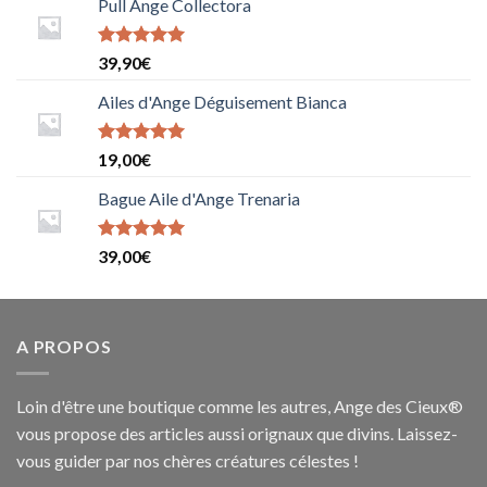
Pull Ange Collectora
Note
5
sur
39,90
€
5
Ailes d'Ange Déguisement Bianca
Note
5
sur
19,00
€
5
Bague Aile d'Ange Trenaria
Note
39,00
€
5.0000000000000000
sur 5
A PROPOS
Loin d'être une boutique comme les autres, Ange des Cieux®
vous propose des articles aussi orignaux que divins. Laissez-
vous guider par nos chères créatures célestes !