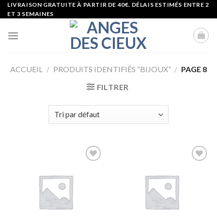
Skip
LIVRAISON GRATUITE À PARTIR DE 40€. DÉLAIS ESTIMÉS ENTRE 2
ET 3 SEMAINES
to
content
ACCUEIL
/
PRODUITS IDENTIFIÉS “BIJOUX”
/
PAGE 8
FILTRER
Ajouter
Ajouter
à la liste
à la liste
d’envies
d’envies