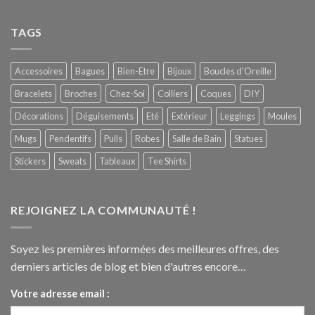
TAGS
Accessoires
Bagues
Bien-Etre
Bijoux
Boucles d'Oreille
Bracelets
Broches
Chez-Soi
Colliers
Coques
DIY
Décorations
Déguisements
Eté
Extérieur
Leggings
Moules
Mugs
Pendentifs
Pulls
Robes
Salle de Bain
Statues
Stickers
Sweats
Tableaux
Tee Shirts
REJOIGNEZ LA COMMUNAUTÉ !
Soyez les premières informées des meilleures offres, des
derniers articles de blog et bien d'autres encore…
Votre adresse email :