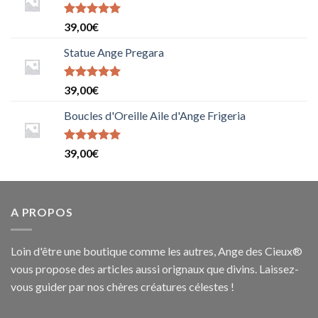
Note
5
sur
39,00
€
5
Statue Ange Pregara
Note
39,00
€
5.0000000000000000
sur 5
Boucles d'Oreille Aile d'Ange Frigeria
Note
39,00
€
5.0000000000000000
sur 5
A PROPOS
Loin d'être une boutique comme les autres, Ange des Cieux®
vous propose des articles aussi orignaux que divins. Laissez-
vous guider par nos chères créatures célestes !