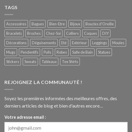
TAGS
Accessoires
Bagues
Bien-Etre
Bijoux
Boucles d'Oreille
Bracelets
Broches
Chez-Soi
Colliers
Coques
DIY
Décorations
Déguisements
Eté
Extérieur
Leggings
Moules
Mugs
Pendentifs
Pulls
Robes
Salle de Bain
Statues
Stickers
Sweats
Tableaux
Tee Shirts
REJOIGNEZ LA COMMUNAUTÉ !
Soyez les premières informées des meilleures offres, des
derniers articles de blog et bien d'autres encore…
Votre adresse email :