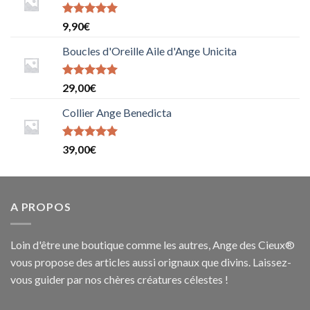
Note
9,90
€
5.0000000000000000
sur 5
Boucles d'Oreille Aile d'Ange Unicita
Note
29,00
€
5.0000000000000000
sur 5
Collier Ange Benedicta
Note
5
sur
39,00
€
5
A PROPOS
Loin d'être une boutique comme les autres, Ange des Cieux®
vous propose des articles aussi orignaux que divins. Laissez-
vous guider par nos chères créatures célestes !