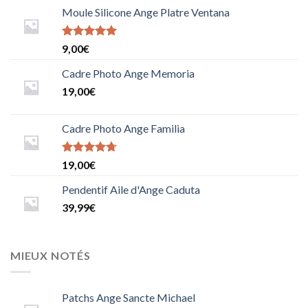
Moule Silicone Ange Platre Ventana
Note
9,00
€
5.0000000000000000
sur 5
Cadre Photo Ange Memoria
19,00
€
Cadre Photo Ange Familia
Note
19,00
€
4.6666666666666667
sur 5
Pendentif Aile d'Ange Caduta
39,99
€
MIEUX NOTÉS
Patchs Ange Sancte Michael