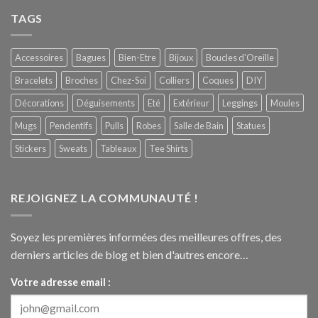
TAGS
Accessoires
Bagues
Bien-Etre
Bijoux
Boucles d'Oreille
Bracelets
Broches
Chez-Soi
Colliers
Coques
DIY
Décorations
Déguisements
Eté
Extérieur
Leggings
Moules
Mugs
Pendentifs
Pulls
Robes
Salle de Bain
Statues
Stickers
Sweats
Tableaux
Tee Shirts
REJOIGNEZ LA COMMUNAUTÉ !
Soyez les premières informées des meilleures offres, des
derniers articles de blog et bien d'autres encore…
Votre adresse email :