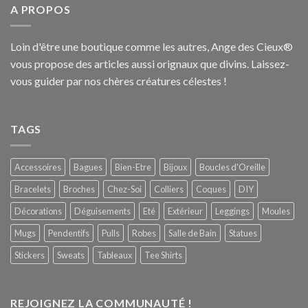
A PROPOS
Loin d'être une boutique comme les autres, Ange des Cieux®
vous propose des articles aussi orignaux que divins. Laissez-
vous guider par nos chères créatures célestes !
TAGS
Accessoires
Bagues
Bien-Etre
Bijoux
Boucles d'Oreille
Bracelets
Broches
Chez-Soi
Colliers
Coques
DIY
Décorations
Déguisements
Eté
Extérieur
Leggings
Moules
Mugs
Pendentifs
Pulls
Robes
Salle de Bain
Statues
Stickers
Sweats
Tableaux
Tee Shirts
REJOIGNEZ LA COMMUNAUTÉ !