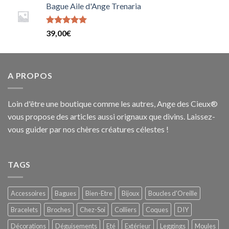
Bague Aile d'Ange Trenaria
Note
39,00
€
5.0000000000000000
sur 5
A PROPOS
Loin d'être une boutique comme les autres, Ange des Cieux®
vous propose des articles aussi orignaux que divins. Laissez-
vous guider par nos chères créatures célestes !
TAGS
Accessoires
Bagues
Bien-Etre
Bijoux
Boucles d'Oreille
Bracelets
Broches
Chez-Soi
Colliers
Coques
DIY
Décorations
Déguisements
Eté
Extérieur
Leggings
Moules