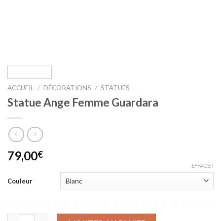
ACCUEIL
/
DÉCORATIONS
/
STATUES
Statue Ange Femme Guardara
79,00
€
EFFACER
Couleur
quantité de Statue Ange Femme Guardara