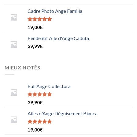
Cadre Photo Ange Familia
Note
19,00
€
4.6666666666666667
sur 5
Pendentif Aile d'Ange Caduta
39,99
€
MIEUX NOTÉS
Pull Ange Collectora
Note
5
sur
39,90
€
5
Ailes d'Ange Déguisement Bianca
Note
5
sur
19,00
€
5