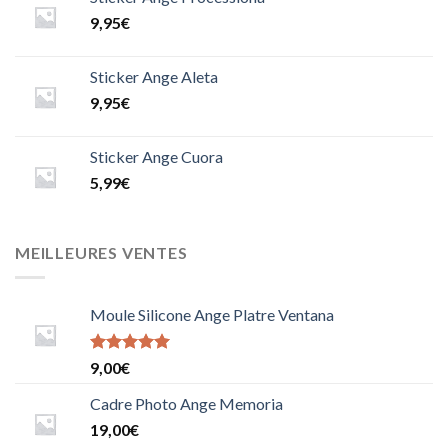
9,95
€
Sticker Ange Aleta
9,95
€
Sticker Ange Cuora
5,99
€
MEILLEURES VENTES
Moule Silicone Ange Platre Ventana
Note
9,00
€
5.0000000000000000
sur 5
Cadre Photo Ange Memoria
19,00
€