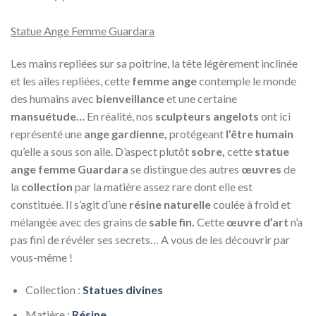
Statue Ange Femme Guardara
Les mains repliées sur sa poitrine, la tête légèrement inclinée
et les ailes repliées, cette
femme ange
contemple le monde
des humains avec
bienveillance
et une certaine
mansuétude…
En réalité, nos
sculpteurs angelots
ont ici
représenté une
ange gardienne,
protégeant
l’être humain
qu’elle a sous son aile. D’aspect plutôt
sobre,
cette
statue
ange femme Guardara
se distingue des autres
œuvres
de
la
collection
par la matière assez rare dont elle est
constituée. Il s’agit d’une
résine naturelle
coulée à froid et
mélangée avec des grains de
sable fin.
Cette
œuvre d’art
n’a
pas fini de révéler ses secrets… A vous de les découvrir par
vous-même !
Collection :
Statues divines
Matière :
Résine