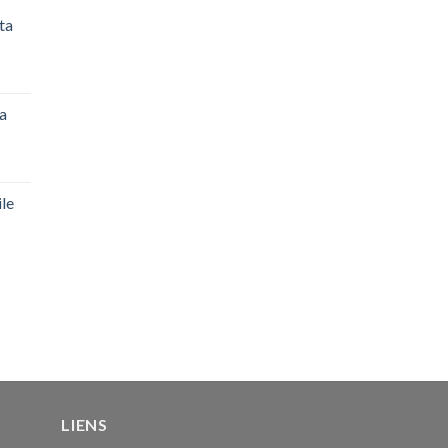
ta
a
0
ile
0
LIENS