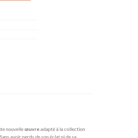
ute nouvelle
œuvre
adapté à la collection
Sans avoir perdu de son éclat ni de sa