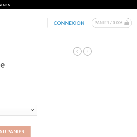
AINES
CONNEXION
PANIER /
0,00
€
ge
e Lacrimana
AU PANIER