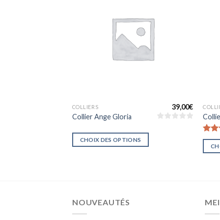
Ajouter
Ajouter
à la liste
à la liste
d’envies
d’envies
39,00
€
39,00
€
COLLIERS
COLLI
Collier Ange Gloria
Colli
No
CHOIX DES OPTIONS
ONS
CH
NOUVEAUTÉS
MEI