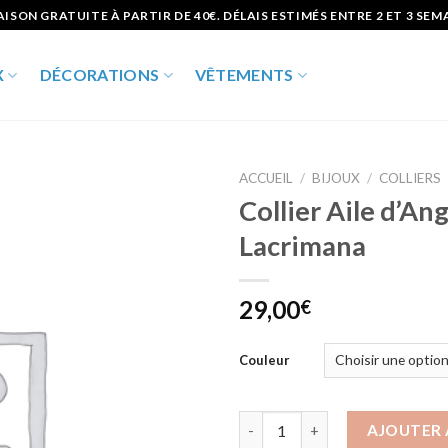
AISON GRATUITE À PARTIR DE 40€. DÉLAIS ESTIMÉS ENTRE 2 ET 3 SEM
X
DÉCORATIONS
VÊTEMENTS
ACCUEIL
/
BIJOUX
/
COLLIERS
Collier Aile d’An
Ajouter
Lacrimana
à la liste
d’envies
29,00
€
Couleur
quantité de Collier Aile d'Ang
AJOUTER 