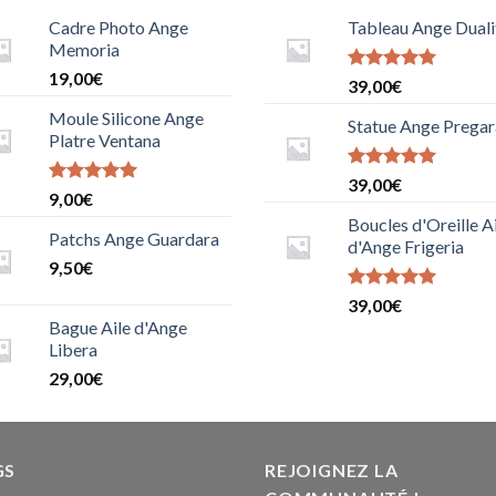
Cadre Photo Ange
Tableau Ange Duali
Memoria
19,00
€
Note
5
sur
39,00
€
5
Moule Silicone Ange
Statue Ange Pregar
Platre Ventana
Note
39,00
€
Note
9,00
€
5.000000000000000
5.0000000000000000
sur 5
Boucles d'Oreille A
sur 5
Patchs Ange Guardara
d'Ange Frigeria
9,50
€
Note
39,00
€
5.000000000000000
Bague Aile d'Ange
sur 5
Libera
29,00
€
GS
REJOIGNEZ LA