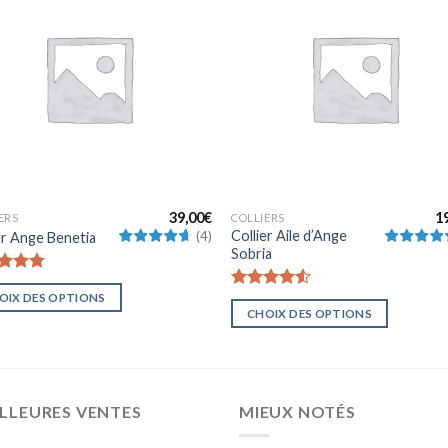
Ajouter
Ajou
à la liste
à la l
d’envies
d’env
39,00
€
1
ERS
COLLIERS
Collier Aile d’Ange
(
4
)
er Ange Benetia
Sobria
te
4.75
OIX DES OPTIONS
sur 5
Note
4.5
CHOIX DES OPTIONS
sur 5
LLEURES VENTES
MIEUX NOTÉS