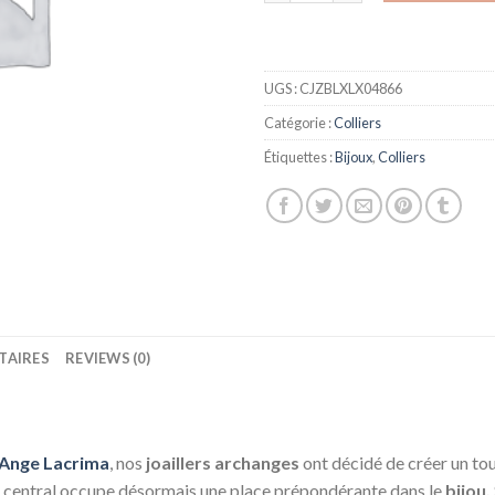
UGS :
CJZBLXLX04866
Catégorie :
Colliers
Étiquettes :
Bijoux
,
Colliers
TAIRES
REVIEWS (0)
d’Ange Lacrima
, nos
joaillers archanges
ont décidé de créer un to
central occupe désormais une place prépondérante dans le
bijou.