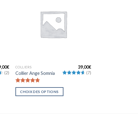
ter
Ajouter
iste
à la liste
ies
d’envies
9,00
€
39,00
€
COLLIERS
(
2
)
(
7
)
Collier Ange Somnia
Note
4.71
CHOIX DES OPTIONS
sur 5