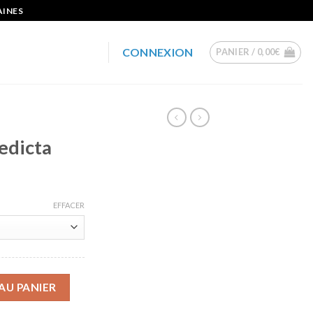
AINES
CONNEXION
PANIER /
0,00
€
edicta
EFFACER
dicta
AU PANIER