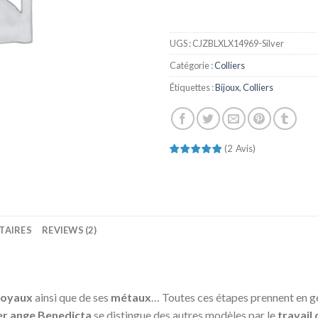
UGS :
CJZBLXLX14969-Silver
Catégorie :
Colliers
Étiquettes :
Bijoux
,
Colliers
(
2
Avis
)
TAIRES
REVIEWS (2)
joyaux
ainsi que de ses
métaux
… Toutes ces étapes prennent en gé
ier ange Benedicta
se distingue des autres modèles par le
travail