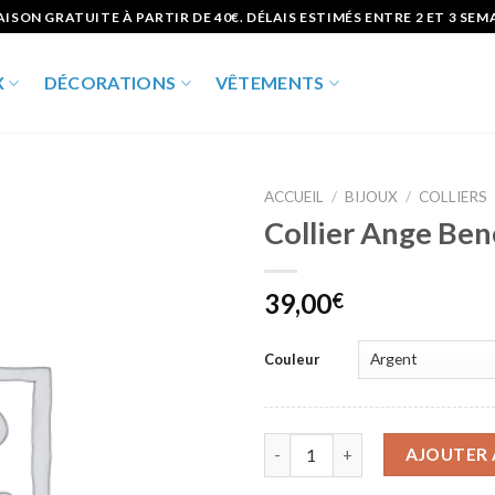
AISON GRATUITE À PARTIR DE 40€. DÉLAIS ESTIMÉS ENTRE 2 ET 3 SEM
X
DÉCORATIONS
VÊTEMENTS
ACCUEIL
/
BIJOUX
/
COLLIERS
Collier Ange Ben
Ajouter
à la liste
d’envies
39,00
€
Couleur
quantité de Collier Ange Bene
AJOUTER 