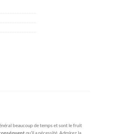
néral beaucoup de temps et sont le fruit
 conséquent
qu’il a nécessité. Admirez la