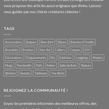
vous propose des articles aussi orignaux que divins. Laissez-
vous guider par nos chères créatures célestes !
TAGS
Accessoires
Bagues
Bien-Etre
Bijoux
Boucles d'Oreille
Bracelets
Broches
Chez-Soi
Colliers
Coques
DIY
Décorations
Déguisements
Eté
Extérieur
Leggings
Moules
Mugs
Pendentifs
Pulls
Robes
Salle de Bain
Statues
Stickers
Sweats
Tableaux
Tee Shirts
REJOIGNEZ LA COMMUNAUTÉ !
Soyez les premières informées des meilleures offres, des