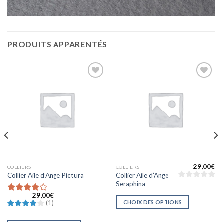
PRODUITS APPARENTÉS
Ajouter
Ajouter
à la liste
à la liste
d’envies
d’envies
29,00
€
COLLIERS
COLLIERS
Collier Aile d’Ange
Collier Aile d’Ange Pictura
Seraphina
29,00
€
Note
4
CHOIX DES OPTIONS
(
1
)
sur 5