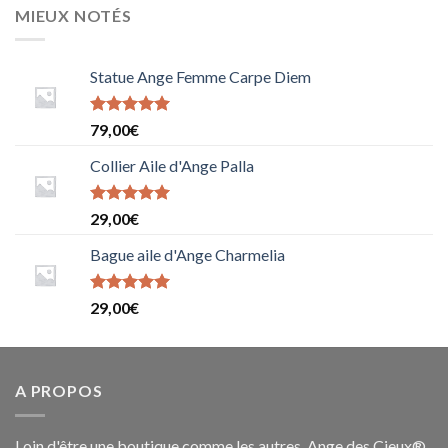
MIEUX NOTÉS
Statue Ange Femme Carpe Diem
Note
79,00
€
5.0000000000000000
sur 5
Collier Aile d'Ange Palla
Note
5
sur
29,00
€
5
Bague aile d'Ange Charmelia
Note
29,00
€
5.0000000000000000
sur 5
A PROPOS
Loin d'être une boutique comme les autres, Ange des Cieux®