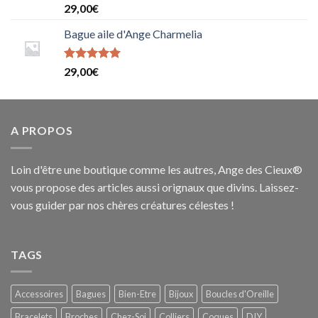
Note
5
sur
29,00
€
5
Bague aile d'Ange Charmelia
Note
29,00
€
5.0000000000000000
sur 5
A PROPOS
Loin d'être une boutique comme les autres, Ange des Cieux®
vous propose des articles aussi orignaux que divins. Laissez-
vous guider par nos chères créatures célestes !
TAGS
Accessoires
Bagues
Bien-Etre
Bijoux
Boucles d'Oreille
Bracelets
Broches
Chez-Soi
Colliers
Coques
DIY