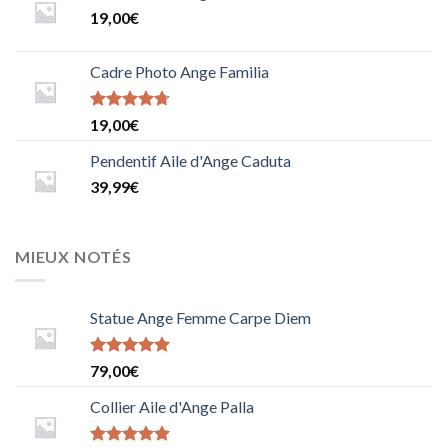
19,00
€
Cadre Photo Ange Familia
Note
19,00
€
4.6666666666666667
sur 5
Pendentif Aile d'Ange Caduta
39,99
€
MIEUX NOTÉS
Statue Ange Femme Carpe Diem
Note
79,00
€
5.0000000000000000
sur 5
Collier Aile d'Ange Palla