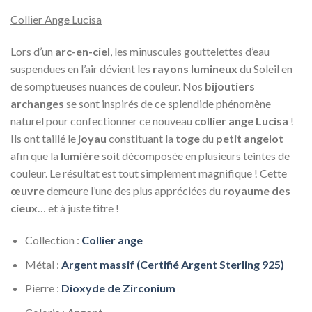
Collier Ange Lucisa
Lors d’un
arc-en-ciel
, les minuscules gouttelettes d’eau
suspendues en l’air dévient les
rayons lumineux
du Soleil en
de somptueuses nuances de couleur. Nos
bijoutiers
archanges
se sont inspirés de ce splendide phénomène
naturel pour confectionner ce nouveau
collier ange Lucisa
!
Ils ont taillé le
joyau
constituant la
toge
du
petit angelot
afin que la
lumière
soit décomposée en plusieurs teintes de
couleur. Le résultat est tout simplement magnifique ! Cette
œuvre
demeure l’une des plus appréciées du
royaume des
cieux
… et à juste titre !
Collection :
Collier ange
Métal :
Argent massif (Certifié Argent Sterling 925)
Pierre :
Dioxyde de Zirconium