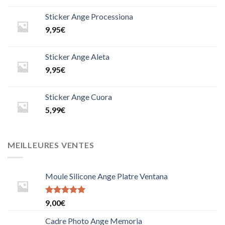
Sticker Ange Processiona
9,95
€
Sticker Ange Aleta
9,95
€
Sticker Ange Cuora
5,99
€
MEILLEURES VENTES
Moule Silicone Ange Platre Ventana
Note
9,00
€
5.0000000000000000
sur 5
Cadre Photo Ange Memoria