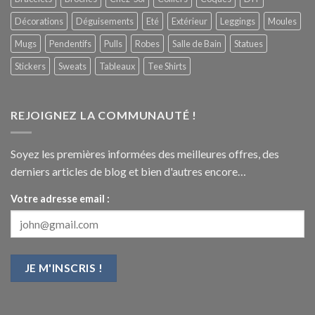
Décorations
Déguisements
Eté
Extérieur
Leggings
Moules
Mugs
Pendentifs
Pulls
Robes
Salle de Bain
Statues
Stickers
Sweats
Tableaux
Tee Shirts
REJOIGNEZ LA COMMUNAUTÉ !
Soyez les premières informées des meilleures offres, des
derniers articles de blog et bien d'autres encore…
Votre adresse email :