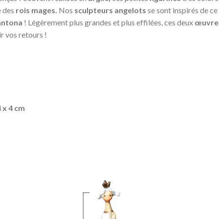
e des
rois mages.
Nos
sculpteurs angelots
se sont inspirés de c
antona
! Légèrement plus grandes et plus effilées, ces deux
œuvre
r vos retours !
4 x 4 cm