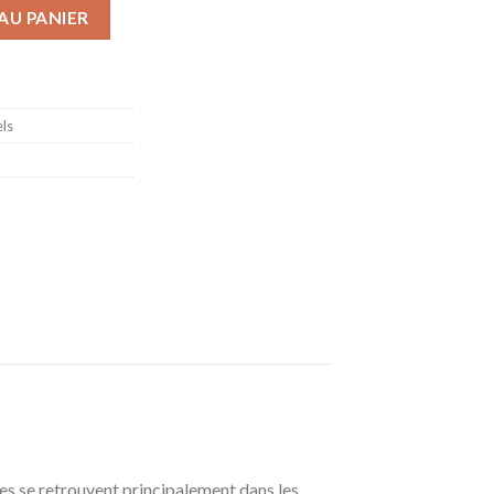
tona
AU PANIER
ls
es se retrouvent principalement dans les