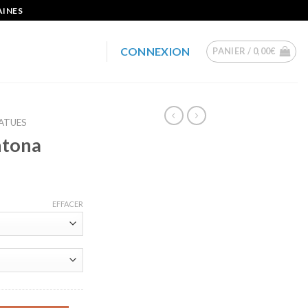
AINES
CONNEXION
PANIER /
0,00
€
ATUES
ntona
EFFACER