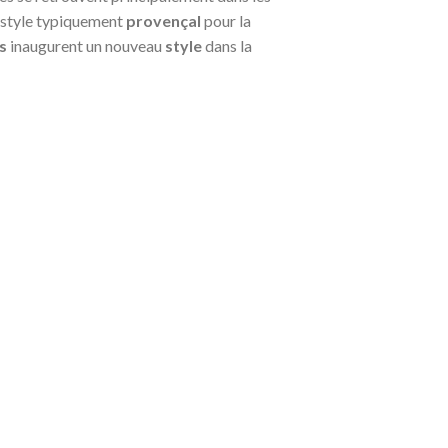
e style typiquement
provençal
pour la
s
inaugurent un nouveau
style
dans la