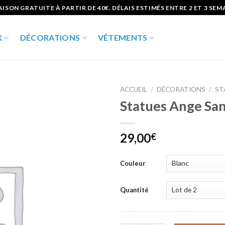
AISON GRATUITE À PARTIR DE 40€. DÉLAIS ESTIMÉS ENTRE 2 ET 3 SEM
X
DÉCORATIONS
VÊTEMENTS
ACCUEIL
/
DÉCORATIONS
/
ST
Statues Ange Sa
Ajouter
à la liste
d’envies
29,00
€
Couleur
Quantité